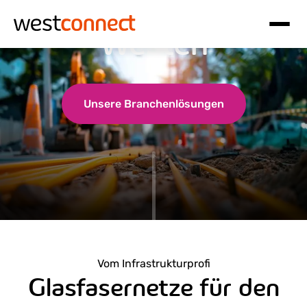
Glasfaser in den
Westen
Hauptnavigation
Inhalt
Unsere Branchenlösungen
Vom Infrastrukturprofi
Glasfasernetze für den