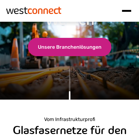
Glasfaser in den
Westen
Hauptnavigation
Inhalt
Unsere Branchenlösungen
Vom Infrastrukturprofi
Glasfasernetze für den