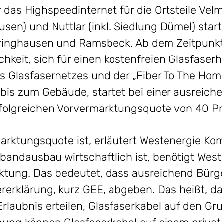
 das Highspeedinternet für die Ortsteile Vel
ausen) und Nuttlar (inkl. Siedlung Dümel) start
ringhausen und Ramsbeck. Ab dem Zeitpunkt
chkeit, sich für einen kostenfreien Glasfase
s Glasfasernetzes und der „Fiber To The Hom
t bis zum Gebäude, startet bei einer ausrei
rfolgreichen Vorvermarktungsquote von 40 Pr
arktungsquote ist, erläutert Westenergie 
tbandausbau wirtschaftlich ist, benötigt Wes
rktung. Das bedeutet, dass ausreichend Bürg
erklärung, kurz GEE, abgeben. Das heißt, da
rlaubnis erteilen, Glasfaserkabel auf den Gr