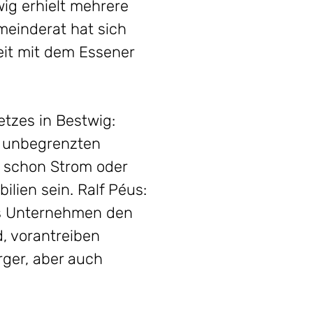
ig erhielt mehrere
einderat hat sich
eit mit dem Essener
etzes in Bestwig:
r unbegrenzten
 schon Strom oder
ilien sein. Ralf Péus:
as Unternehmen den
d, vorantreiben
rger, aber auch