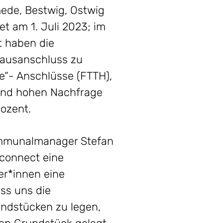
mede, Bestwig, Ostwig
et am 1. Juli 2023; im
 haben die
rhausanschluss zu
e“- Anschlüsse (FTTH),
chend hohen Nachfrage
ozent.
Kommunalmanager Stefan
tconnect eine
er*innen eine
ss uns die
undstücken zu legen,