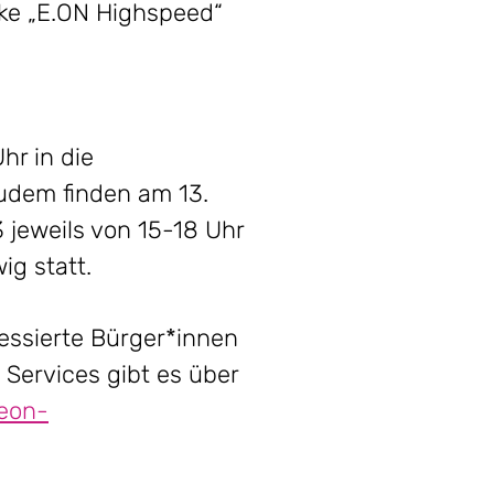
rke „E.ON Highspeed“
hr in die
udem finden am 13.
 jeweils von 15-18 Uhr
ig statt.
essierte Bürger*innen
Services gibt es über
eon-