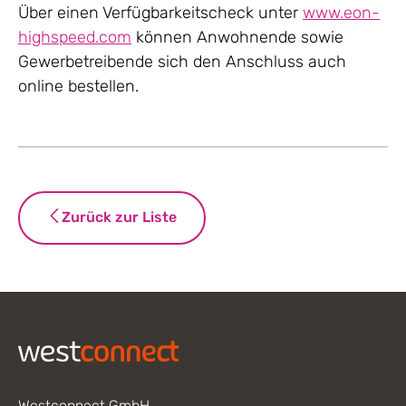
Über einen Verfügbarkeitscheck unter
www.eon-
highspeed.com
können Anwohnende sowie
Gewerbetreibende sich den Anschluss auch
online bestellen.
Zurück zur Liste
Footer
Westconnect GmbH