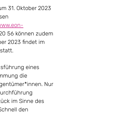
zum 31. Oktober 2023
osen
www.eon-
 20 56 können zudem
er 2023 findet im
tatt.
usführung eines
immung die
igentümer*innen. Nur
Durchführung
tück im Sinne des
Schnell den