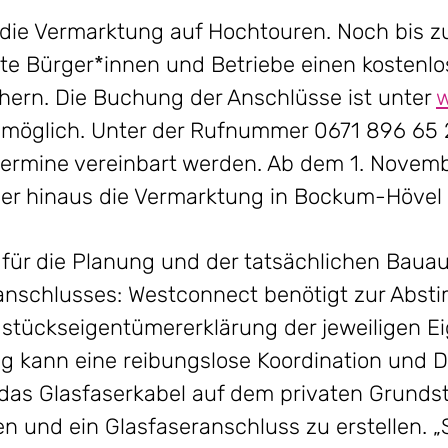
l die Vermarktung auf Hochtouren. Noch bis 
rte Bürger*innen und Betriebe einen kostenl
hern. Die Buchung der Anschlüsse ist unter
möglich. Unter der Rufnummer 0671 896 65
termine vereinbart werden. Ab dem 1. Novemb
er hinaus die Vermarktung in Bockum-Hövel s
 für die Planung und der tatsächlichen Baua
ranschlusses: Westconnect benötigt zur Abst
stückseigentümererklärung der jeweiligen E
g kann eine reibungslose Koordination und 
 das Glasfaserkabel auf dem privaten Grunds
n und ein Glasfaseranschluss zu erstellen. „