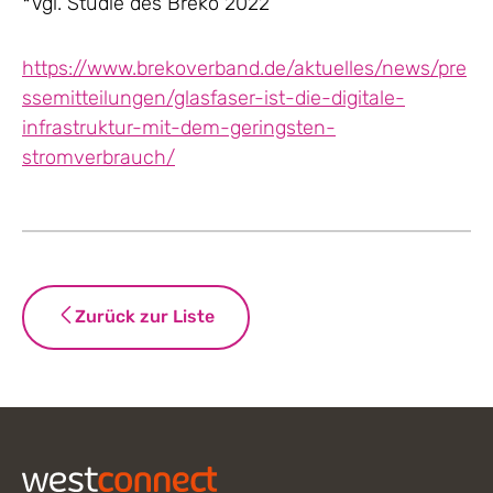
*Vgl. Studie des Breko 2022
https://www.brekoverband.de/aktuelles/news/pre
ssemitteilungen/glasfaser-ist-die-digitale-
infrastruktur-mit-dem-geringsten-
stromverbrauch/
Zurück zur Liste
Footer