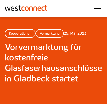
Hauptnavigation
Inhalt
25. Mai 2023
Kooperationen
Vermarktung
Vorvermarktung für
kostenfreie
Glasfaserhausanschlüsse
in Gladbeck startet