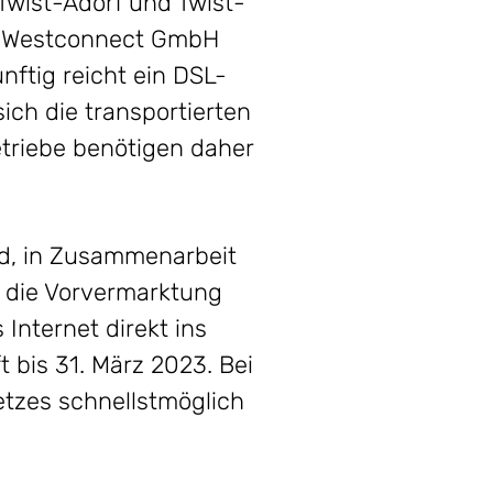
Twist-Adorf und Twist-
e Westconnect GmbH
nftig reicht ein DSL-
ch die transportierten
triebe benötigen daher
nd, in Zusammenarbeit
d die Vorvermarktung
Internet direkt ins
 bis 31. März 2023. Bei
etzes schnellstmöglich