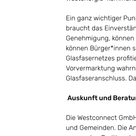
Ein ganz wichtiger Pun
braucht das Einverstän
Genehmigung, können G
können Bürger*innen so
Glasfasernetzes profiti
Vorvermarktung wahrne
Glasfaseranschluss. D
Auskunft und Berat
Die Westconnect GmbH 
und Gemeinden. Die An