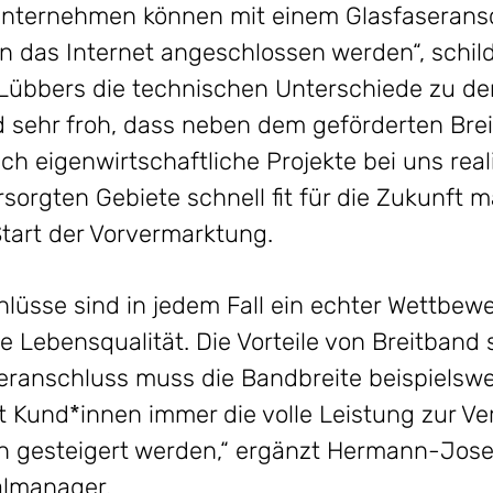
Unternehmen können mit einem Glasfaseransc
 das Internet angeschlossen werden“, schild
 Lübbers die technischen Unterschiede zu d
nd sehr froh, dass neben dem geförderten Br
ch eigenwirtschaftliche Projekte bei uns real
sorgten Gebiete schnell fit für die Zukunft ma
tart der Vorvermarktung.
hlüsse sind in jedem Fall ein echter Wettbew
Lebensqualität. Die Vorteile von Breitband sin
eranschluss muss die Bandbreite beispielswe
ht Kund*innen immer die volle Leistung zur V
en gesteigert werden,“ ergänzt Hermann-Jose
lmanager.