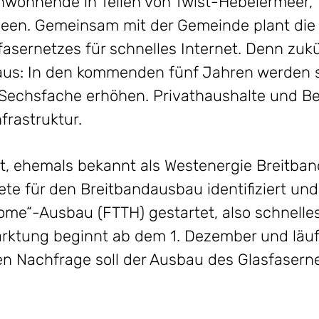
nwohnende in Teilen von Twist-Hebelermeer, 
een. Gemeinsam mit der Gemeinde plant di
asernetzes für schnelles Internet. Denn zukü
aus: In den kommenden fünf Jahren werden si
chsfache erhöhen. Privathaushalte und Be
frastruktur.
t, ehemals bekannt als Westenergie Breitba
te für den Breitbandausbau identifiziert un
ome“-Ausbau (FTTH) gestartet, also schnelles 
ktung beginnt ab dem 1. Dezember und läuft
n Nachfrage soll der Ausbau des Glasfasern