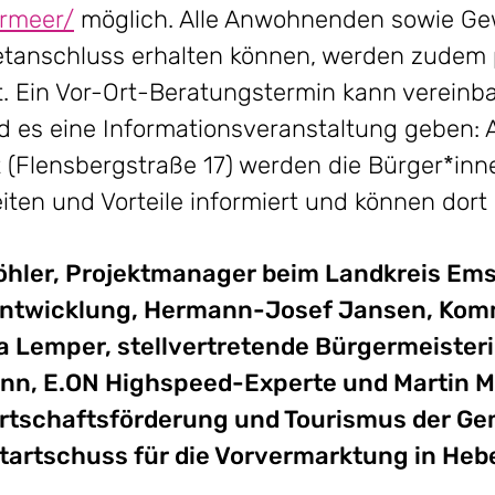
rmeer/
möglich. Alle Anwohnenden sowie Ge
netanschluss erhalten können, werden zudem 
. Ein Vor-Ort-Beratungstermin kann vereinb
rd es eine Informationsveranstaltung geben:
t (Flensbergstraße 17) werden die Bürger*inn
en und Vorteile informiert und können dort i
n Göhler, Projektmanager beim Landkreis E
sentwicklung, Hermann-Josef Jansen, Ko
 Lemper, stellvertretende Bürgermeister
nn, E.ON Highspeed-Experte und Martin Mü
irtschaftsförderung und Tourismus der Ge
artschuss für die Vorvermarktung in He