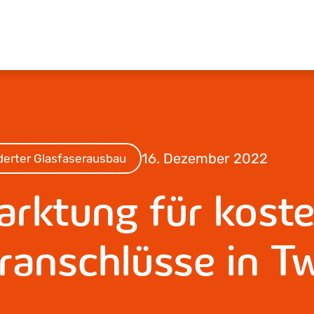
16. Dezember 2022
derter Glasfaserausbau
rktung für koste
ranschlüsse in Tw