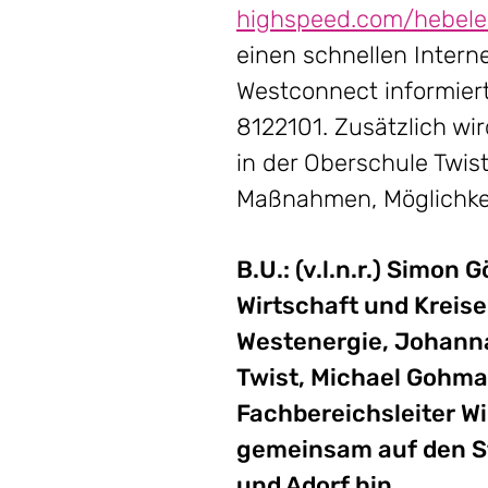
highspeed.com/hebele
einen schnellen Inter
Westconnect informiert
8122101. Zusätzlich wi
in der Oberschule Twis
Maßnahmen, Möglichkeit
B.U.: (v.l.n.r.) Simo
Wirtschaft und Krei
Westenergie, Johanna
Twist, Michael Gohma
Fachbereichsleiter W
gemeinsam auf den St
und Adorf hin.