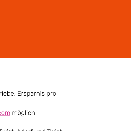
iebe: Ersparnis pro
com
möglich