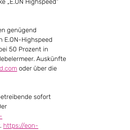
rke „E.ON Highspeed“
ssen genügend
ein E.ON-Highspeed
bei 50 Prozent in
 Hebelermeer. Auskünfte
d.com
oder über die
treibende sofort
Der
-
.
https://eon-