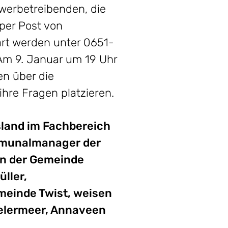
werbetreibenden, die
per Post von
art werden unter 0651-
 Am 9. Januar um 19 Uhr
en über die
hre Fragen platzieren.
msland im Fachbereich
mmunalmanager der
in der Gemeinde
ller,
meinde Twist, weisen
belermeer, Annaveen