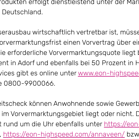
dukten erfolgt dienstleistend unter der Ma
e Deutschland.
serausbau wirtschaftlich vertretbar ist, mü
Vorvermarktungsfrist einen Vorvertrag über 
ie erforderliche Vorvermarktungsquote liegt 
nt in Adorf und ebenfalls bei 50 Prozent in
ices gibt es online unter
www.eon-highspee
ine 0800-9900066.
eitscheck können Anwohnende sowie Gewerbe
 im Vorvermarktungsgebiet liegt oder nicht. 
t rund um die Uhr ebenfalls unter
https://eon
,
https://eon-highspeed.com/annaveen/
bzw