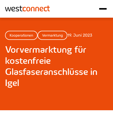
Hauptnavigation
Inhalt
19. Juni 2023
Kooperationen
Vermarktung
Vorvermarktung für
kostenfreie
Glasfaseranschlüsse in
Igel