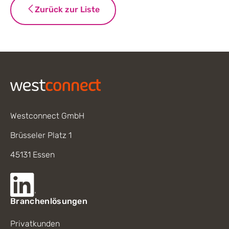
Zurück zur Liste
Footer
Westconnect GmbH
Brüsseler Platz 1
45131 Essen
Branchenlösungen
Privatkunden