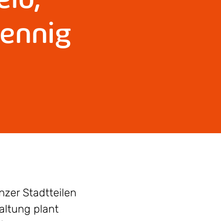
ennig
zer Stadtteilen
ltung plant