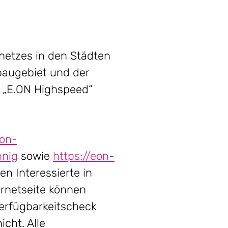
netzes in den Städten
augebiet und der
e „E.ON Highspeed“
eon-
nnig
sowie
https://eon-
n Interessierte in
ernetseite können
erfügbarkeitscheck
cht. Alle