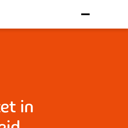
et in
eid,