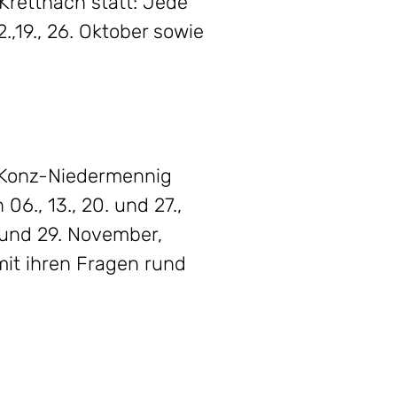
Krettnach statt: Jede
.,19., 26. Oktober sowie
a Konz-Niedermennig
., 13., 20. und 27.,
. und 29. November,
mit ihren Fragen rund