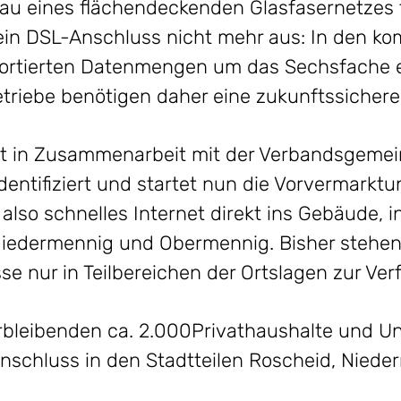
u eines flächendeckenden Glasfasernetzes fü
 ein DSL-Anschluss nicht mehr aus: In den 
portierten Datenmengen um das Sechsfache 
triebe benötigen daher eine zukunftssichere 
t in Zusammenarbeit mit der Verbandsgemei
entifiziert und startet nun die Vorvermarktun
lso schnelles Internet direkt ins Gebäude, i
Niedermennig und Obermennig. Bisher stehen 
e nur in Teilbereichen der Ortslagen zur Ver
erbleibenden ca. 2.000Privathaushalte und 
nschluss in den Stadtteilen Roscheid, Nied