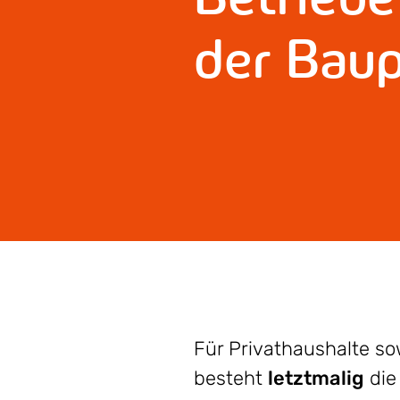
der Bau
Für Privathaushalte so
besteht
letztmalig
di