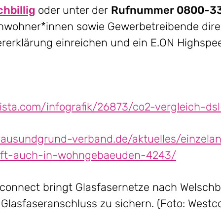
hbillig
oder unter der
Rufnummer
0800-3
Anwohner*innen sowie Gewerbetreibende dire
erklärung einreichen und ein E.ON Highspe
atista.com/infografik/26873/co2-vergleich-ds
ausundgrund-verband.de/aktuelles/einzelan
nft-auch-in-wohngebaeuden-4243/
connect bringt Glasfasernetze nach Welschbil
 Glasfaseranschluss zu sichern. (Foto: Westc