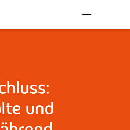
chluss:
lte und
während