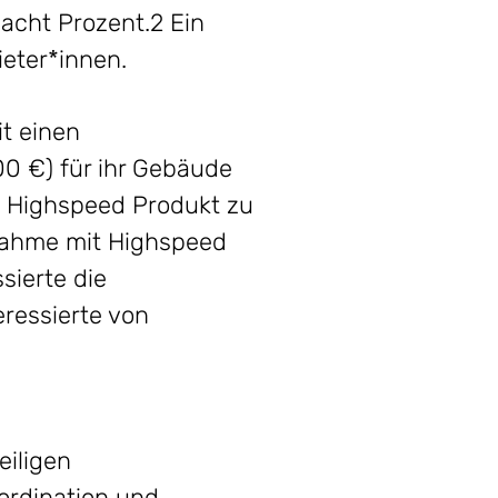
 acht Prozent.2 Ein
ieter*innen.
it einen
00 €) für ihr Gebäude
.ON Highspeed Produkt zu
nahme mit Highspeed
sierte die
eressierte von
eiligen
ordination und