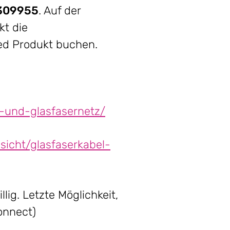
309955
. Auf der
kt die
ed Produkt buchen.
l-und-glasfasernetz/
sicht/glasfaserkabel-
lig. Letzte Möglichkeit,
onnect)