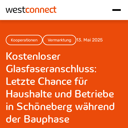
Hauptnavigation
Inhalt
13. Mai 2025
Kooperationen
Vermarktung
Kostenloser
Glasfaseranschluss:
Letzte Chance für
Haushalte und Betriebe
in Schöneberg während
der Bauphase