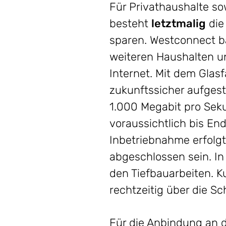
Für Privathaushalte s
besteht
letztmalig
di
sparen. Westconnect ba
weiteren Haushalten u
Internet. Mit dem Gla
zukunftssicher aufgest
1.000 Megabit pro Sek
voraussichtlich bis E
Inbetriebnahme erfolg
abgeschlossen sein. In
den Tiefbauarbeiten. 
rechtzeitig über die Sc
Für die Anbindung an d