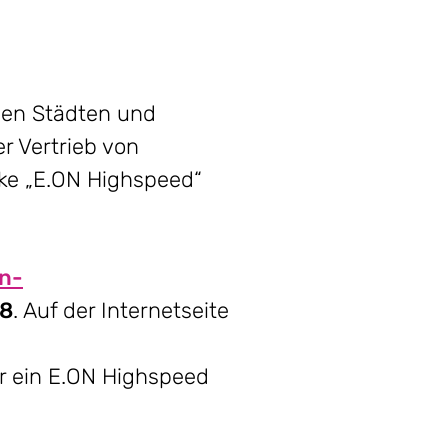
den Städten und
 Vertrieb von
rke „E.ON Highspeed“
n-
08
. Auf der Internetseite
r ein E.ON Highspeed