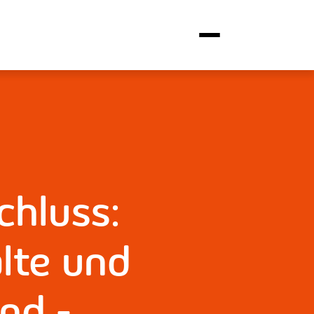
chluss:
lte und
nd -