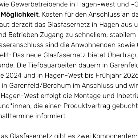
owie Gewerbetreibende in Hagen-West und 
e
Möglichkeit
, Kosten für den Anschluss an d
ut derzeit das Glasfasernetz in Hagen aus 
nd Betrieben Zugang zu schnellem, stabilem
sfaseranschluss sind die Anwohnenden sowie
ellt: Das neue Glasfasernetz bietet Übertrag
unde. Die Tiefbauarbeiten dauern in Garenf
nde 2024 und in Hagen-West bis Frühjahr 202
t in Garenfeld/Berchum im Anschluss und wi
 Hagen-West erfolgt die Montage und Inbetri
Kund*innen, die einen Produktvertrag gebuch
halttermine informiert.
as Glasfasernetz gibt es zwei Komponenten: 