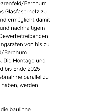
-Garenfeld/Berchum
as Glasfasernetz zu
und ermöglicht damit
 und nachhaltigem
 Gewerbetreibenden
ungsraten von bis zu
eld/Berchum
6. Die Montage und
rd bis Ende 2025
ebnahme parallel zu
t haben, werden
die bauliche