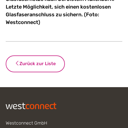
Letzte Möglichkeit, sich einen kostenlosen
Glasfaseranschluss zu sichern. (Foto:
Westconnect)
Zurück zur Liste
Footer
Westconnect GmbH