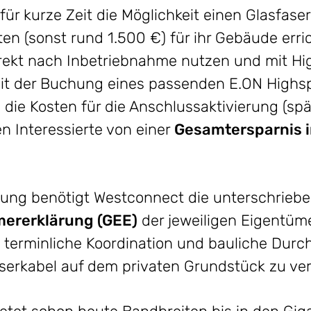
ür kurze Zeit die Möglichkeit einen Glasfas
en (sonst rund 1.500 €) für ihr Gebäude erri
rekt nach Inbetriebnahme nutzen und mit Hi
it der Buchung eines passenden E.ON Highs
ie Kosten für die Anschlussaktivierung (sp
en Interessierte von einer
Gesamtersparnis i
ung benötigt Westconnect die unterschrieb
ererklärung (GEE)
der jeweiligen Eigentüm
 terminliche Koordination und bauliche Durc
serkabel auf dem privaten Grundstück zu ver