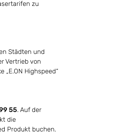
asertarifen zu
den Städten und
 Vertrieb von
ke „E.ON Highspeed“
99 55
. Auf der
kt die
ed Produkt buchen.