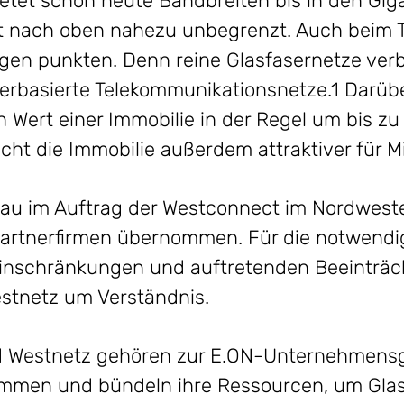
ietet schon heute Bandbreiten bis in den Giga
eit nach oben nahezu unbegrenzt. Auch beim 
ngen punkten. Denn reine Glasfasernetze ver
erbasierte Telekommunikationsnetze.1 Darübe
 Wert einer Immobilie in der Regel um bis zu
ht die Immobilie außerdem attraktiver für M
au im Auftrag der Westconnect im Nordwest
artnerfirmen übernommen. Für die notwend
Einschränkungen und auftretenden Beeinträ
estnetz um Verständnis.
 Westnetz gehören zur E.ON-Unternehmensgr
ammen und bündeln ihre Ressourcen, um Glas