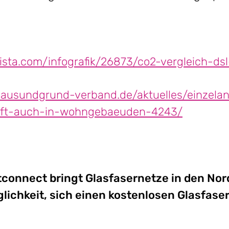
atista.com/infografik/26873/co2-vergleich-ds
ausundgrund-verband.de/aktuelles/einzelan
nft-auch-in-wohngebaeuden-4243/
stconnect bringt Glasfasernetze in den No
lichkeit, sich einen kostenlosen Glasfase