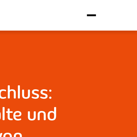
chluss:
lte und
von