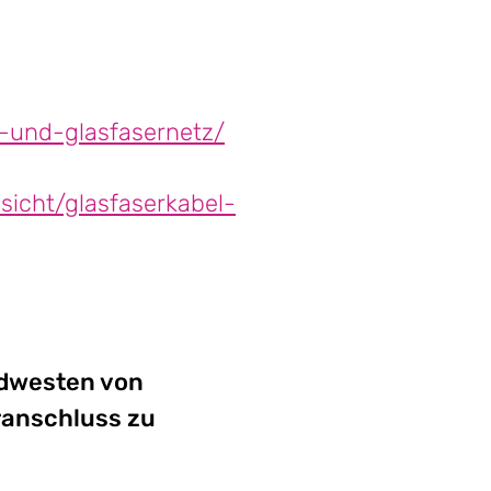
l-und-glasfasernetz/
sicht/glasfaserkabel-
rdwesten von
ranschluss zu