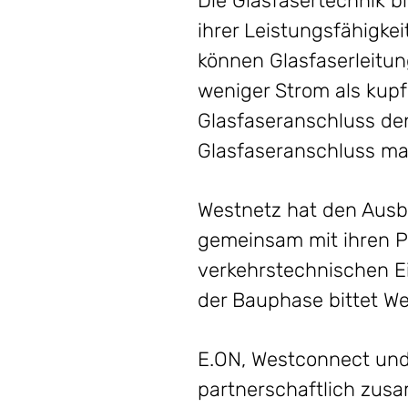
Die Glasfasertechnik b
ihrer Leistungsfähigk
können Glasfaserleitu
weniger Strom als kupf
Glasfaseranschluss den
Glasfaseranschluss mac
Westnetz hat den Ausb
gemeinsam mit ihren P
verkehrstechnischen 
der Bauphase bittet W
E.ON, Westconnect und
partnerschaftlich zus