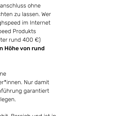
eranschluss ohne
chten zu lassen. Wer
ghspeed im Internet
peed Produkts
äter rund 400 €)
n Höhe von rund
ene
er*innen. Nur damit
hführung garantiert
legen.