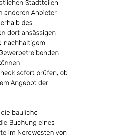
tlichen Stadtteilen
m anderen Anbieter
berhalb des
en dort ansässigen
d nachhaltigem
 Gewerbetreibenden
können
eck sofort prüfen, ob
 dem Angebot der
die bauliche
die Buchung eines
rte im Nordwesten von