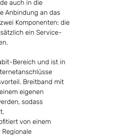
de auch in die
die Anbindung an das
t zwei Komponenten: die
ätzlich ein Service-
en.
bit-Bereich und ist in
nternetanschlüsse
orteil. Breitband mit
i einem eigenen
werden, sodass
t.
fitiert von einem
r Regionale