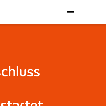
schluss
startet