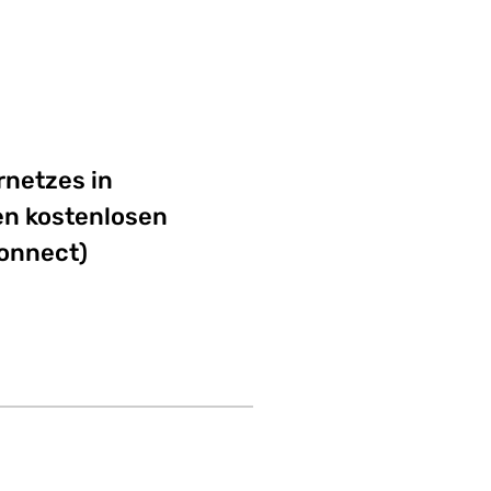
rnetzes in
nen kostenlosen
connect)