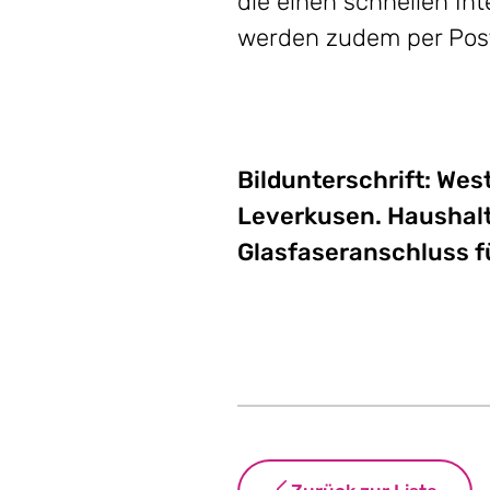
die einen schnellen In
werden zudem per Post
Bildunterschrift: We
Leverkusen. Haushal
Glasfaseranschluss fü