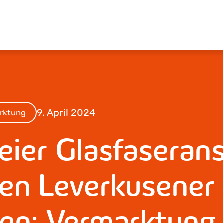
9. April 2024
rktung
eier Glasfaseran
ren Leverkusener
len: Vermarktung 