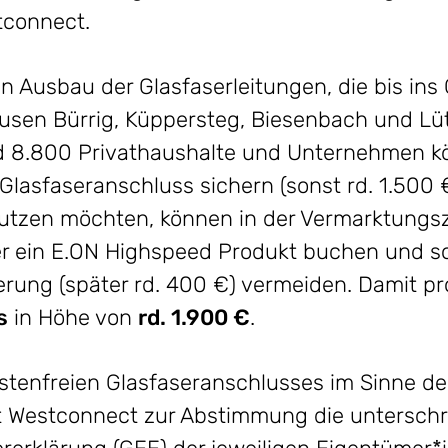
tconnect.
n Ausbau der Glasfaserleitungen, die bis in
rkusen Bürrig, Küppersteg, Biesenbach und L
d 8.800 Privathaushalte und Unternehmen kö
Glasfaseranschluss sichern (sonst rd. 1.500 €)
utzen möchten, können in der Vermarktungsz
r ein E.ON Highspeed Produkt buchen und so 
erung (später rd. 400 €) vermeiden. Damit pro
s
in Höhe von
rd. 1.900 €
.
ostenfreien Glasfaseranschlusses im Sinne d
gt Westconnect zur Abstimmung die untersch