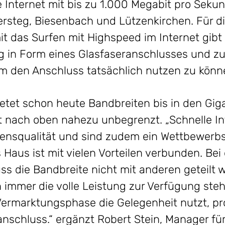
e Internet mit bis zu 1.000 Megabit pro Sekun
persteg, Biesenbach und Lützenkirchen. Für 
t das Surfen mit Highspeed im Internet gib
 in Form eines Glasfaseranschlusses und zus
um den Anschluss tatsächlich nutzen zu könn
ietet schon heute Bandbreiten bis in den Giga
it nach oben nahezu unbegrenzt. „Schnelle I
nsqualität und sind zudem ein Wettbewerbsv
s Haus ist mit vielen Vorteilen verbunden. Be
s die Bandbreite nicht mit anderen geteilt 
mmer die volle Leistung zur Verfügung steh
ermarktungsphase die Gelegenheit nutzt, pro
anschluss.“ ergänzt Robert Stein, Manager fü