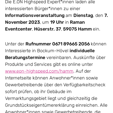
Die E.ON Highspeed Expert*innen laden alle
interessierten Bürger*innen zu einer
Informationsveranstaltung
am
Dienstag
, den
7.
November 2023
, um
19 Uhr
in
Raman
Eventcenter
,
Hüserstr. 37
,
59075 Hamm
ein.
Unter der
Rufnummer 0671 89665 2056
können
Interessierte in Bockum-Hövel
individuelle
Beratungstermine
vereinbaren. Auskünfte über
Produkte und Services gibt es online unter
www.eon-highspeed.com/hamm
. Auf der
Internetseite können Anwohner*innen sowie
Gewerbetreibende über den Verfügbarkeitscheck
sofort prüfen, ob ihr Gebäude im
Vermarktungsgebiet liegt und gleichzeitig die
Grundstückseigentümererklärung einreichen. Alle
Anwohner*innen sowie Gewerbetreibende, die