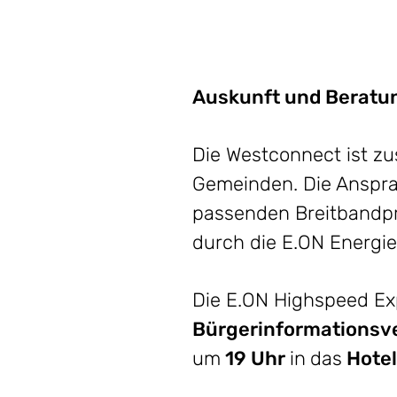
Auskunft und Beratu
Die Westconnect ist z
Gemeinden. Die Anspra
passenden Breitbandpro
durch die E.ON Energi
Die E.ON Highspeed Exp
Bürgerinformationsv
um
19
Uhr
in
das
Hote