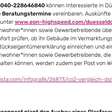
 040-228646840
können Interessierte in Dü
le Beratungstermine
vereinbaren. Auskünfte
 unter
www.eon-highspeed.com/duesseldo
Anwohner*innen sowie Gewerbetreibende übe
fort prüfen, ob ihr Gebäude im Vermarktungsg
dstückseigentümererklärung einreichen und e
Anwohner*innen sowie Gewerbetreibende, die
halten können, werden zudem per Post von We
atista.com/infografik/26873/co2-vergleich-ds
stconnect plant den Ausbau eines Glasfase