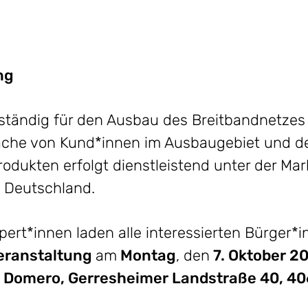
ng
uständig für den Ausbau des Breitbandnetzes
che von Kund*innen im Ausbaugebiet und der
dukten erfolgt dienstleistend unter der Ma
e Deutschland.
ert*innen laden alle interessierten Bürger*i
eranstaltung
am
Montag
, den
7
.
Oktober
20
l Domero, Gerresheimer Landstraße 40, 40