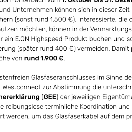
und Unternehmen können sich in dieser Zeit
ern (sonst rund 1.500 €). Interessierte, die
utzen möchten, können in der Vermarktungsz
r ein E.ON Highspeed Produkt buchen und so 
erung (später rund 400 €) vermeiden. Damit pr
Höhe von
rund 1.900 €
.
ostenfreien Glasfaseranschlusses im Sinne d
gt Westconnect zur Abstimmung die untersch
mererklärung
(
GEE
) der jeweiligen Eigentüm
 reibungslose terminliche Koordination und 
rt werden, um das Glasfaserkabel auf dem p