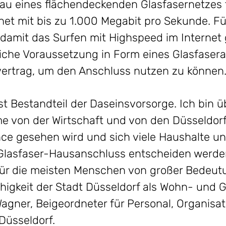
u eines flächendeckenden Glasfasernetzes fü
net mit bis zu 1.000 Megabit pro Sekunde. F
damit das Surfen mit Highspeed im Internet 
iche Voraussetzung in Form eines Glasfaser
vertrag, um den Anschluss nutzen zu können
st Bestandteil der Daseinsvorsorge. Ich bin ü
e von der Wirtschaft und von den Düsseldor
nce gesehen wird und sich viele Haushalte 
Glasfaser-Hausanschluss entscheiden werde
für die meisten Menschen von großer Bedeut
igkeit der Stadt Düsseldorf als Wohn- und 
Wagner, Beigeordneter für Personal, Organisat
Düsseldorf.