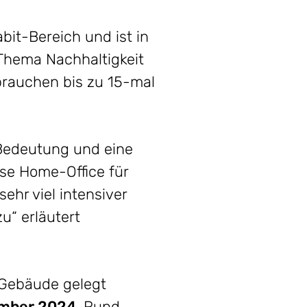
bit-Bereich und ist in
Thema Nachhaltigkeit
brauchen bis zu 15-mal
 Bedeutung und eine
eise Home-Office für
sehr viel intensiver
u“ erläutert
s Gebäude gelegt
zember 2024
. Rund