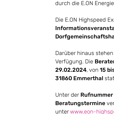
durch die E.ON Energi
Die E.ON Highspeed Exp
Informationsveranst
Dorfgemeinschaftsh
Darüber hinaus stehen 
Verfügung. Die
Berate
29.02.2024
, von
15 bi
31860 Emmerthal
stat
Unter der
Rufnummer 0
Beratungstermine
ver
unter
www.eon-highsp