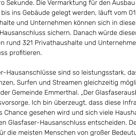
ro Sekunde. Die Vermarktung für den Ausbau
e bis ins Gebäude gelegt werden, läuft vom 01
halte und Unternehmen können sich in dieser
-Hausanschluss sichern. Danach würde diese
len rund 321 Privathaushalte und Unternehm
s profitieren.
er-Hausanschlüsse sind so leistungsstark, d
zen, Surfen und Streamen gleichzeitig mögli
 der Gemeinde Emmerthal. „Der Glasfaserausb
svorsorge. Ich bin überzeugt, dass diese In
ls Chance gesehen wird und sich viele Haus
ren Glasfaser-Hausanschluss entscheiden. D
für die meisten Menschen von großer Bedeu