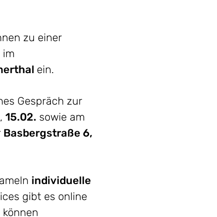
nnen zu einer
im
merthal
ein.
ches Gespräch zur
,
15.02.
sowie am
r
Basbergstraße 6,
 Hameln
individuelle
ces gibt es online
te können