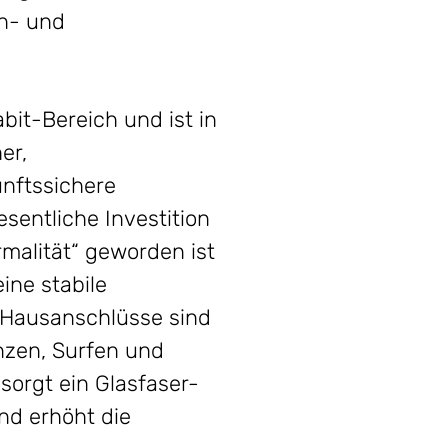
n- und
bit-Bereich und ist in
er,
unftssichere
sentliche Investition
ormalität“ geworden ist
eine stabile
r-Hausanschlüsse sind
nzen, Surfen und
sorgt ein Glasfaser-
nd erhöht die