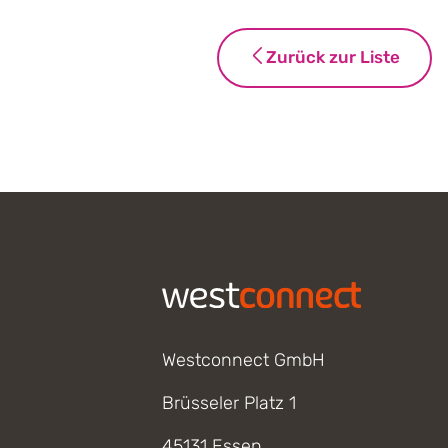
Zurück zur Liste
Footer
Westconnect GmbH
Brüsseler Platz 1
45131 Essen