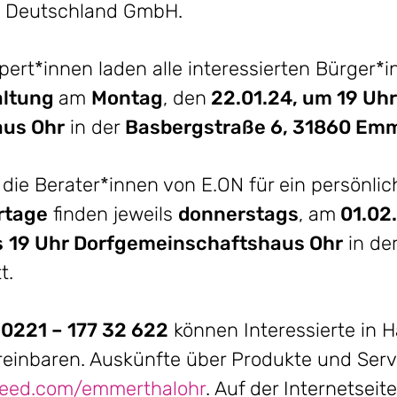
e Deutschland GmbH.
ert*innen laden alle interessierten Bürger*i
altung
am
Montag
, den
22.01.24, um 19 Uhr
aus Ohr
in der
Basbergstraße 6, 31860 Em
die Berater*innen von E.ON für ein persönli
rtage
finden jeweils
donnerstags
, am
01.02.
s
19 Uhr
Dorfgemeinschaftshaus Ohr
in de
t.
221 – 177 32 622
können Interessierte in
einbaren. Auskünfte über Produkte und Servi
eed.com/emmerthalohr
. Auf der Internetsei