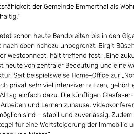
sfähigkeit der Gemeinde Emmerthal als Woh
altig.“
ietet schon heute Bandbreiten bis in den Giga
it nach oben nahezu unbegrenzt. Birgit Büsch
Westconnect, hält treffend fest: „Eine zuk
t heute von zentraler Bedeutung und eine we
ruktur. Seit beispielsweise Home-Office zur „N
ch privat sehr viel intensiver nutzen, gehört 
Alltag einfach dazu. Die künftigen Glasfase
s Arbeiten und Lernen zuhause, Videokonfere
möglich sind – stabil und zuverlässig. Zudem 
egel für eine Wertsteigerung der Immobilie u