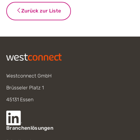
Zurück zur Liste
Footer
Westconnect GmbH
Brüsseler Platz 1
45131 Essen
Branchenlösungen