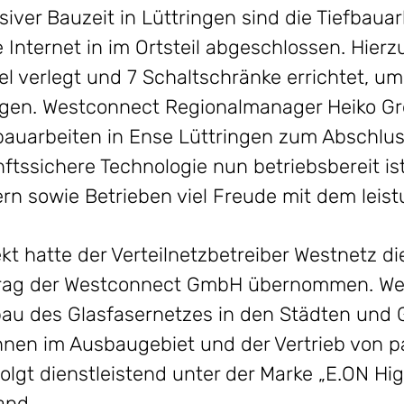
ver Bauzeit in Lüttringen sind die Tiefbauar
e Internet in im Ortsteil abgeschlossen. Hie
el verlegt und 7 Schaltschränke errichtet, u
rgen. Westconnect Regionalmanager Heiko Greb
sbauarbeiten in Ense Lüttringen zum Abschl
tssichere Technologie nun betriebsbereit is
n sowie Betrieben viel Freude mit dem leistu
kt hatte der Verteilnetzbetreiber Westnetz d
trag der Westconnect GmbH übernommen. We
bau des Glasfasernetzes in den Städten und
nen im Ausbaugebiet und der Vertrieb von 
olgt dienstleistend unter der Marke „E.ON Hi
and.