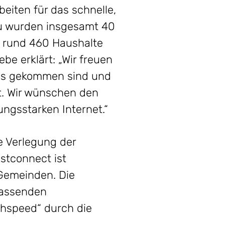
beiten für das schnelle,
rzu wurden insgesamt 40
m rund 460 Haushalte
e erklärt: „Wir freuen
uss gekommen sind und
t. Wir wünschen den
ngsstarken Internet.“
ie Verlegung der
stconnect ist
 Gemeinden. Die
passenden
ghspeed“ durch die