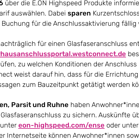
6
über die E.ON Highspeed Produkte informie
arif auswählen. Dabei
sparen
Kurzentschloss
er Buchung für die Anschlussaktivierung fällig
h nachträglich für einen Glasfaseranschluss e
rhausanschlussportal.westconnect.de
best
rüfen, zu welchen Konditionen der Anschluss 
ct weist darauf hin, dass für die Errichtung
ussagen zum Bauzeitpunkt getätigt werden k
n, Parsit und Ruhne
haben Anwohner*innen
 Glasfaseranschluss zu sichern. Auskünfte ü
 unter
eon-highspeed.com/ense
oder unter
der Internetseite können Anwohner*innen so