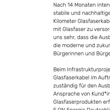
Nach 14 Monaten intensi
stabile und nachhaltig
Kilometer Glasfaserkab
mit Glasfaser zu verso
uns sehr, dass die Au
die moderne und zukunf
Bürgerinnen und Bürger
Beim Infrastrukturproje
Glasfaserkabel im Auf
zuständig für den Aus
Ansprache von Kund*in
Glasfaserprodukten erf
E.ON Energie Deutschl