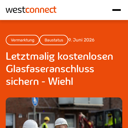
Hauptnavigation
Inhalt
9. Juni 2026
Vermarktung
Baustatus
Letztmalig kostenlosen
Glasfaseranschluss
sichern - Wiehl