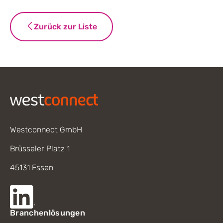
Zurück zur Liste
Footer
Westconnect GmbH
Brüsseler Platz 1
45131 Essen
Branchenlösungen