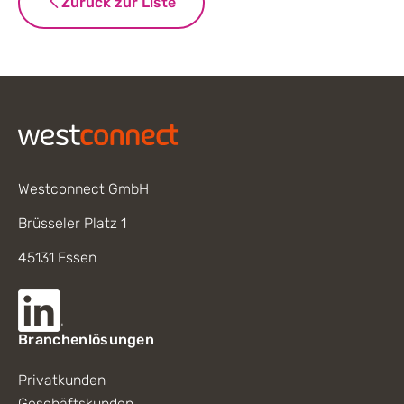
Zurück zur Liste
Footer
Westconnect GmbH
Brüsseler Platz 1
45131 Essen
Branchenlösungen
Privatkunden
Geschäftskunden