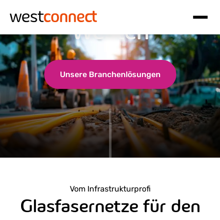
Glasfaser in den
Westen
Hauptnavigation
Inhalt
Unsere Branchenlösungen
Vom Infrastrukturprofi
Glasfasernetze für den