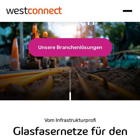
Glasfaser in den
Westen
Hauptnavigation
Inhalt
Unsere Branchenlösungen
Vom Infrastrukturprofi
Glasfasernetze für den