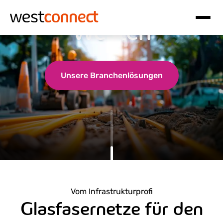
Glasfaser in den
Westen
Hauptnavigation
Inhalt
Unsere Branchenlösungen
Vom Infrastrukturprofi
Glasfasernetze für den