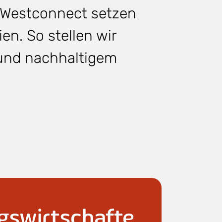
i Westconnect setzen
en. So stellen wir
m und nachhaltigem
swirtschafte