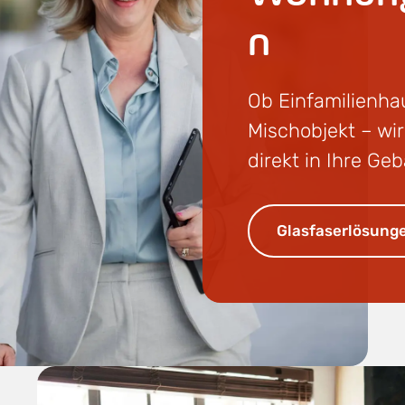
n
Ob Einfamilienha
Mischobjekt – wir
direkt in Ihre Ge
Glasfaserlösunge