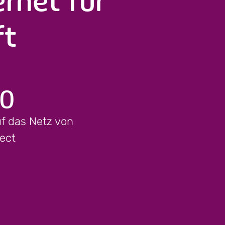
ft
0
 das Netz von
ect