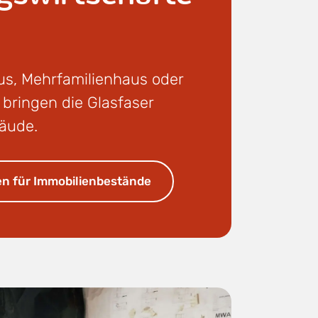
us, Mehrfamilienhaus oder
 bringen die Glasfaser
bäude.
n für Immobilienbestände