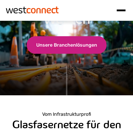
Glasfaser in den
Westen
Hauptnavigation
Inhalt
Unsere Branchenlösungen
Vom Infrastrukturprofi
Glasfasernetze für den