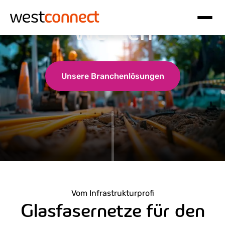
Glasfaser in den
Westen
Hauptnavigation
Inhalt
Unsere Branchenlösungen
Vom Infrastrukturprofi
Glasfasernetze für den