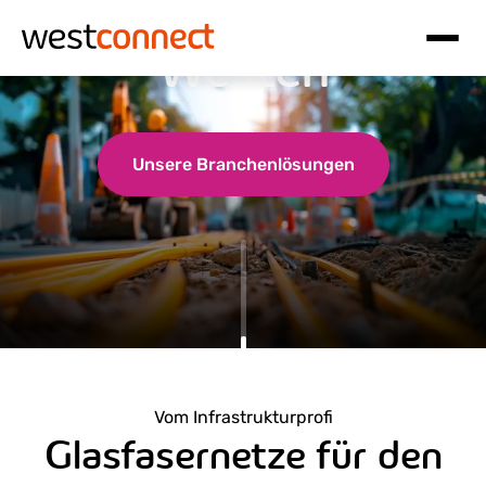
Glasfaser in den
Westen
Hauptnavigation
Inhalt
Unsere Branchenlösungen
Vom Infrastrukturprofi
Glasfasernetze für den