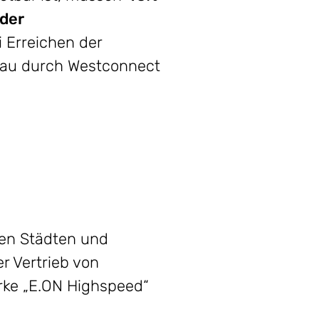
 der
i Erreichen der
bau durch Westconnect
den Städten und
 Vertrieb von
arke „E.ON Highspeed“