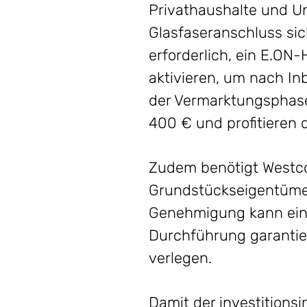
Privathaushalte und Un
Glasfaseranschluss sich
erforderlich, ein E.O
aktivieren, um nach I
der Vermarktungsphase 
400 € und profitieren 
Zudem benötigt Westc
Grundstückseigentümere
Genehmigung kann eine
Durchführung garantie
verlegen.
Damit der investitions