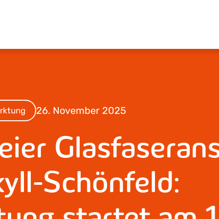
26. November 2025
rktung
eier Glasfaseran
kyll-Schönfeld:
ung startet am 1