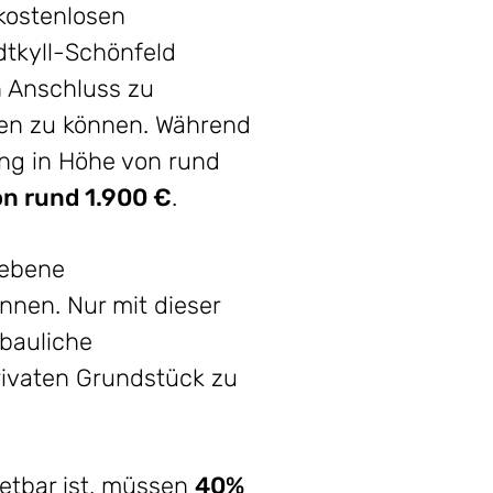
kostenlosen
adtkyll-Schönfeld
n Anschluss zu
fen zu können. Während
ung in Höhe von rund
n rund 1.900 €
.
iebene
nnen. Nur mit dieser
bauliche
rivaten Grundstück zu
retbar ist, müssen
40%