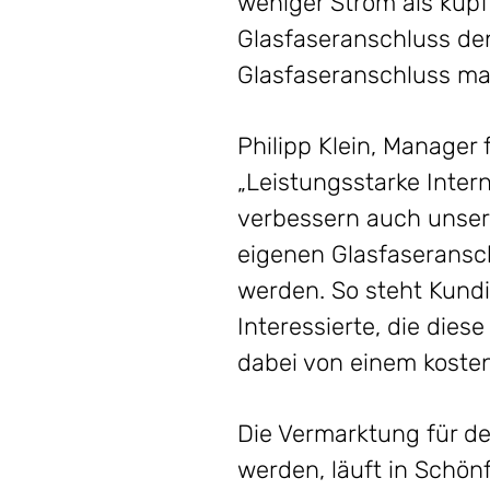
weniger Strom als kupf
Glasfaseranschluss den
Glasfaseranschluss mac
Philipp Klein, Manager 
„Leistungsstarke Inter
verbessern auch unsere 
eigenen Glasfaseransch
werden. So steht Kund
Interessierte, die die
dabei von einem kosten
Die Vermarktung für de
werden, läuft in Schö