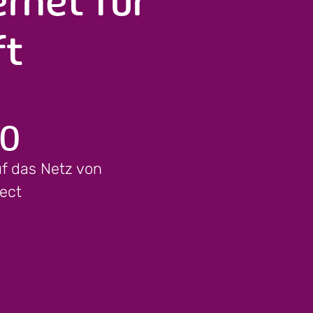
ft
0
 das Netz von
ect