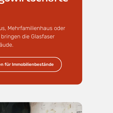
us, Mehrfamilienhaus oder
 bringen die Glasfaser
bäude.
n für Immobilienbestände