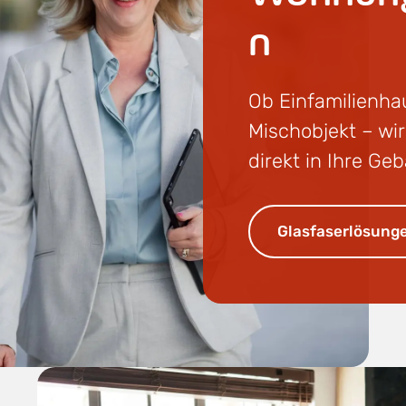
n
Ob Einfamilienha
Mischobjekt – wir
direkt in Ihre Ge
Glasfaserlösunge