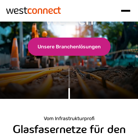
Glasfaser in den
Westen
Hauptnavigation
Inhalt
Unsere Branchenlösungen
Vom Infrastrukturprofi
Glasfasernetze für den