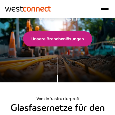
Glasfaser in den
Westen
Hauptnavigation
Inhalt
Unsere Branchenlösungen
Vom Infrastrukturprofi
Glasfasernetze für den